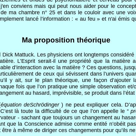
n conviens mais qui peut nous aider pour le concept 
de ma chambre n° 25 et dans le couloir avec une voix d
ement lancé l’information : « au feu » et n'ai émis q
Ma proposition théorique
d Dick Mattuck. Les physiciens ont longtemps considéré qu’
ère. L’Esprit serait-il une propriété que la matière 
able d’interaction avec la matière ? Ces questions, jus
articulièrement de ceux qui sévissent dans l’univers quant
qu’il y ait, sur le plan théorique, une façon d’ajoute
aque fois que l’on pratique une simple observation et
angement au hasard, imprévisible, se produit dans l’éta
(
équation deSchrödinger
) ne peut expliquer cela. D’a
’est là toute la difficulté de ce que l’on appelle le “
p
rvateur - sachant que toujours un changement au hasard
t que la Conscience admise comme entité n’obéit pas à
t être à même de diriger ces changements pour qu’ils ne 