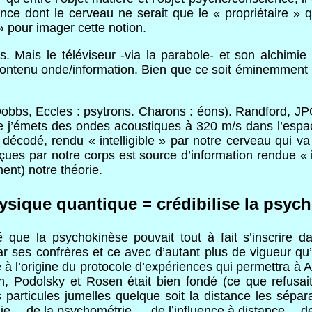
cience dont le cerveau ne serait que le « propriétaire 
 pour imager cette notion.
 Mais le téléviseur -via la parabole- et son alchimie
 contenu onde/information. Bien que ce soit éminemmen
bs, Eccles : psytrons. Charons : éons). Randford, JPG
 j’émets des ondes acoustiques à 320 m/s dans l’espac
 décodé, rendu « intelligible » par notre cerveau qui
çues par notre corps est source d’information rendue « i
ent) notre théorie.
sique quantique = crédibilise la psyc
 que la psychokinèse pouvait tout à fait s’inscrire d
ses confrères et ce avec d’autant plus de vigueur qu’i
e à l’origine du protocole d’expériences qui permettra à
, Podolsky et Rosen était bien fondé (ce que refusait 
es particules jumelles quelque soit la distance les sépa
ie… de la psychométrie … de l’influence à distance… de