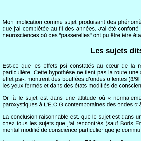
Mon implication comme sujet produisant des phénomènes
que j'ai complétée au fil des années. J'ai été confor
neurosciences où des "passerelles" ont pu être être ét
Les sujets di
Est-ce que les effets psi constatés au cœur de la ma
particulière. Cette hypothèse ne tient pas la route une
effet psi-, montrent des bouffées d’ondes α lentes (8/9
les yeux fermés et dans des états modifiés de conscience
Or là le sujet est dans une attitude où « normalem
paroxystiques à L’E.C.G contemporaines des ondes α à
La conclusion raisonnable est, que le sujet est dans un 
chez tous les sujets que j’ai rencontrés (sauf Boris 
mental modifié de conscience particulier que je communiq