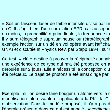
« Soit un faisceau laser de faible intensité divisé pa
en C. Il s 'agit bien d'une corrélation EPR, car au sép
ou moins, la probabilité a priori finale ; la fréquence
il y aura télégraphie supralumineuse ou rétrotélégrap
exemple l'action sur un dé en vol opère avant l'affich
GNA) et discutée in Physics Rev. par Stapp 1994 , sur
Ce test « clé » destiné à prouver la réciprocité conn
une expérience de ce type qui m’a été proposée en ao
déroulée sur 2 jours. Elle a nécessité la conception d
été précieux. Le trajet de photons a été ainsi dirigé par
Exemple : si l’on désire faire bouger un atome vers la 
modélisation intéressante et applicable à la PK : la
d’observation. Dans le modèle proposé, il n’y a pas de
l’énergie présente dans ce qui est appelé :
incertitud