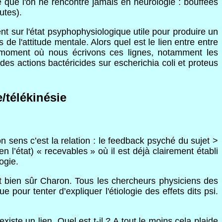
que l'on ne rencontre jamais en neurologie : bouffées
utes).
t sur l'état psyphophysiologique utile pour produire un
e l'attitude mentale. Alors quel est le lien entre entre
u moment où nous écrivons ces lignes, notamment les
des actions bactéricides sur escherichia coli et proteus
/télékinésie
on sens c’est la relation : le feedback psyché du sujet >
en l’état) « recevables » où il est déjà clairement établi
ogie.
et bien sûr Charon. Tous les chercheurs physiciens des
pour tenter d’expliquer l'étiologie des effets dits psi.
xiste un lien. Quel est t-il ? A tout le moins cela plaide