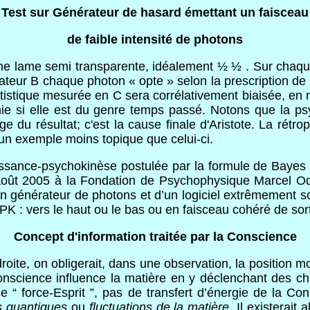
Test sur Générateur de hasard émettant un faisceau
de faible intensité de photons
r une lame semi transparente, idéalement ½ ½ . Sur chaq
arateur B chaque photon « opte » selon la prescription de
 statistique mesurée en C sera corrélativement biaisée, e
hie si elle est du genre temps passé. Notons que la p
age du résultat; c'est la cause finale d'Aristote. La ré
 un exemple moins topique que celui-ci.
aissance-psychokinèse postulée par la formule de Bayes
ût 2005 à la Fondation de Psychophysique Marcel Odie
’un générateur de photons et d’un logiciel extrêmement 
 PK : vers le haut ou le bas ou en faisceau cohéré de sort
Concept d'information traitée par la Conscience
droite, on obligerait, dans une observation, la position m
 Conscience influence la matière en y déclenchant de
 “ force-Esprit ”, pas de transfert d’énergie de la Con
es quantiques
ou
fluctuations de la matière
. Il existerai