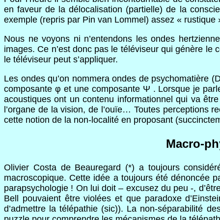
en faveur de la délocalisation (partielle) de la cons
exemple (repris par Pin van Lommel) assez « rustique »
Nous ne voyons ni n’entendons les ondes hertziennes.
images. Ce n’est donc pas le téléviseur qui génère le
le téléviseur peut s’appliquer.
Les ondes qu’on nommera ondes de psychomatière (Dob
composante φ et une composante Ψ . Lorsque je parle
acoustiques ont un contenu informationnel qui va être
l’organe de la vision, de l’ouïe… Toutes perceptions re
cette notion de la non-localité en proposant (succinctem
Macro-phy
Olivier Costa de Beauregard (*) a toujours considéré
macroscopique. Cette idée a toujours été dénoncée par 
parapsychologie ! On lui doit – excusez du peu -, d’êtr
Bell pouvaient être violées et que paradoxe d’Einstein
d’admettre la télépathie (sic)). La non-séparabilité d
puzzle pour comprendre les mécanismes de la télépath