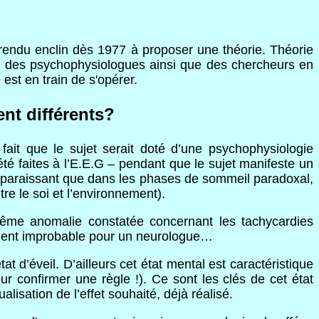
 rendu enclin dès 1977 à proposer une théorie. Théorie
ns, des psychophysiologues ainsi que des chercheurs en
st en train de s'opérer.
nt différents?
fait que le sujet serait doté d’une psychophysiologie
été faites à l’E.E.G – pendant que le sujet manifeste un
’apparaissant que dans les phases de sommeil paradoxal,
tre le soi et l’environnement).
Même anomalie constatée concernant les tachycardies
ement improbable pour un neurologue…
t d’éveil. D’ailleurs cet état mental est caractéristique
r confirmer une règle !). Ce sont les clés de cet état
isation de l’effet souhaité, déjà réalisé.