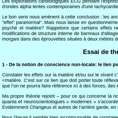
Les explorations cardiologiques ECG pendant l'expres
d'ondes alpha lentes contemporaines d'une tachycardi
Le bon sens nous amènent à cette conclusion : les anom
"effet" paranormal". Mais nous laisse en questionnement
psyché et matière? Rappelons que certains effets n
modifications de structure interne de barreaux d'alliag
morgani dans des éprouvettes situées à deux mètres de
Essai de th
1 - De la notion de conscience non-locale: le lien p
Constater les effets sur la matière et/ou sur le vivant 
<matière. C’est sur ce lien que doit porter toute réflexi
que l’on ne pourra faire référence ici à des forces, de
Ma propre théorie rejoint – pour ce qui concerne la n
quanta et neuroscientologues « modernes » s’accordent s
Evidemment Changeux et autres de l’arrière garde, en r
Pour l’heure il semble bien incontournable de constater q