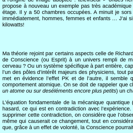
propose à nouveau un exemple pas très académique j'e
étage. Il y a 50 chambres occupées. A minuit je sors 
immédiatement, hommes, femmes et enfants … J’ai simpl
kilowatts!
Ma théorie rejoint par certains aspects celle de Richar
de Conscience (ou Esprit) à un univers rempli de mati
cerveau ? Ou un système spécifique à part entière, cap
l’un des pôles d’intérêt majeurs des physiciens, tout p
met en évidence l’effet PK et de l’autre, il semble 
comportement atomique. On se doit de rappeler que ch
un atome ou sur des
éléments encore plus petits
) un ch
L’équation fondamentale de la mécanique quantique 
hasard, ce qui est en contradiction avec l’expérience. C
supprimer cette contradiction, on considère que l’obse
même qui causerait ce changement, tout en considéran
que, grâce à un effet de volonté, la Conscience pourrai