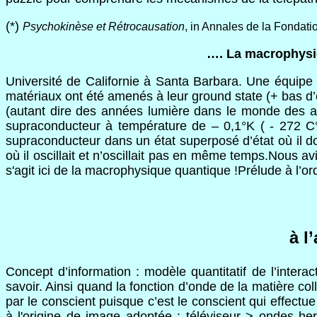
(*)
Psychokinèse et Rétrocausation
, in Annales de la Fondati
…. La macrophysiq
Université de Californie à Santa Barbara. Une équipe 
matériaux ont été amenés à leur ground state (+ bas d’
(autant dire des années lumière dans le monde des at
supraconducteur à température de – 0,1°K ( - 272 C°). 
supraconducteur dans un état superposé d’état où il d
où il oscillait et n’oscillait pas en même temps.Nous av
s'agit ici de la macrophysique quantique !Prélude à l’ord
à l
Concept d’information : modèle quantitatif de l’interac
savoir. Ainsi quand la fonction d’onde de la matière co
par le conscient puisque c’est le conscient qui effectu
à l'origine de image adoptée : téléviseur > ondes he