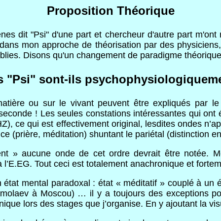
Proposition Théorique
 dit "Psi" d'une part et chercheur d'autre part m'ont
té dans mon approche de théorisation par des physicie
ablies. Disons qu'un changement de paradigme théorique e
ts "Psi" sont-ils psychophysiologiqueme
tière ou sur le vivant peuvent être expliqués par le 
 seconde ! Les seules constations intéressantes qui ont 
HZ), ce qui est effectivement original, lesdites ondes n
 (prière, méditation) shuntant le pariétal (distinction en
ent » aucune onde de cet ordre devrait être notée. 
 l’E.EG. Tout ceci est totalement anachronique et fort
état mental paradoxal : état « méditatif » couplé à un éta
Ermolaev à Moscou) … il y a toujours des exceptions pou
ue lors des stages que j’organise. En y ajoutant la visual