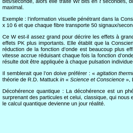
bits/seconde, alors elle traite W
t
bits en
t
secondes, do
maximal.
Exemple : l’information visuelle pénétrant dans la Cons
x 10 6 et que chaque fibre transporte 50 signaux/secon
Ce W est-il assez grand pour décrire les effets à gra
effets PK plus importants. Elle établit que la Conscien
réduction de la fonction d’onde est beaucoup plus effi
vitesse accrue réduisant chaque fois la fonction d’on
résulte doit être appliquée à chaque pulsation individuel
Il semblerait que l’on doive préférer : «
agitation therm
théorie de R.D. Mattuck
in
«
Science et Conscience
», 
Décohérence quantique : La décohérence est un phéno
surprenant des particules et celui, classique, qui nous
le calcul quantique devienne un jour réalité.