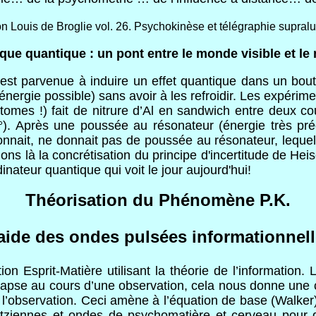
on Louis de Broglie vol. 26. Psychokinèse et télégraphie supral
ue quantique : un pont entre le monde visible et le
est parvenue à induire un effet quantique dans un bout 
énergie possible) sans avoir à les refroidir. Les expéri
omes !) fait de nitrure d’Al en sandwich entre deux co
Après une poussée au résonateur (énergie très précise)
onnait, ne donnait pas de poussée au résonateur, lequ
ions là la concrétisation du principe d'incertitude de Heis
inateur quantique qui voit le jour aujourd'hui!
Théorisation du Phénomène P.K.
’aide des ondes pulsées informationnel
tion Esprit-Matière utilisant la théorie de l’informatio
llapse au cours d’une observation, cela nous donne une ce
e l’observation. Ceci amène à l’équation de base (Walker
rtziennes et ondes de psychomatière et cerveau pour 