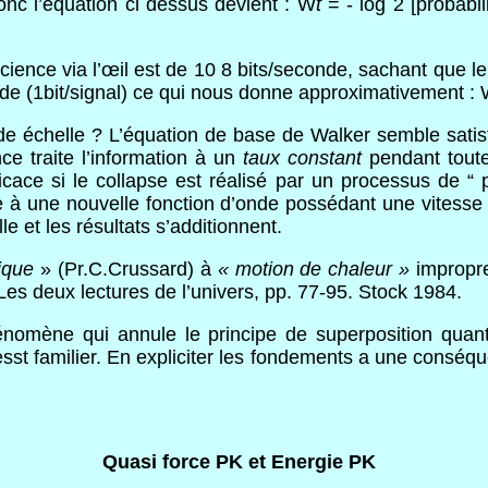
nc l’équation ci dessus devient : W
t
= - log 2 [probabili
cience via l’œil est de 10 8 bits/seconde, sachant que l
de (1bit/signal) ce qui nous donne approximativement : W
nde échelle ? L’équation de base de Walker semble sat
ce traite l’information à un
taux constant
pendant toute
cace si le collapse est réalisé par un processus de “ p
de à une nouvelle fonction d’onde possédant une vites
le et les résultats s’additionnent.
ique
» (Pr.C.Crussard) à
« motion de chaleur »
impropre
Les deux lectures de l’univers, pp. 77-95. Stock 1984.
mène qui annule le principe de superposition quanti
 esst familier. En expliciter les fondements a une conséq
Quasi force PK et Energie PK