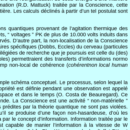
mation
(R.D. Mattuck) traitée par la Conscience, cette
ère. Les calculs déclinés à partir d’un tel postulat sont
ns quantiques provenant de l’agitation thermique
des
ts, “ voltages ” PK de plus de 10.000 volts induits dans
vés. D’autre part, la non-localisation de la Conscience
aires spécifiques (Dobbs, Eccles) du cerveau (particules
ilégiées de recherche que je poursuis est celle du (des)
oles) permettraient des transferts d’informations normo
amp non-local de cohérence (
cohérentnon local human
imple schéma conceptuel. Le processus, selon lequel la
ropriété est définie pendant une observation est appelé
 l’espace et dans le temps (O. Costa de Beauregard). Ce
onde. La Conscience est une activité “ non-matérielle ”
s prédites par la théorie quantique ne sont pas violées.
u’il se produise d’une façon non-hasardeuse, d’où les
par le concept d’information. Information traitée par le
st capable de manier l’information à la vitesse de W