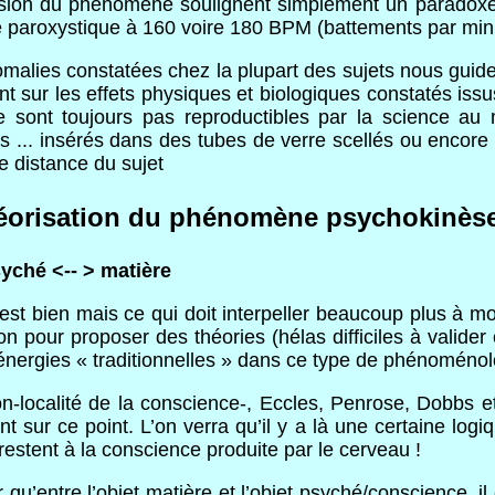
sion du phénomène soulignent simplement un paradoxe 
e paroxystique à 160 voire 180 BPM (battements par min
alies constatées chez la plupart des sujets nous guiden
 sur les effets physiques et biologiques constatés issus d
e sont toujours pas reproductibles par la science a
es ... insérés dans des tubes de verre scellés ou encore 
 distance du sujet
éorisation du phénomène psychokinèse
syché <-- > matière
c’est bien mais ce qui doit interpeller beaucoup plus à m
on pour proposer des théories (hélas difficiles à valider 
s énergies « traditionnelles » dans ce type de phénoménol
on-localité de la conscience-, Eccles, Penrose, Dobbs 
ur ce point. L’on verra qu’il y a là une certaine logique 
estent à la conscience produite par le cerveau !
u’entre l’objet matière et l’objet psyché/conscience, il e