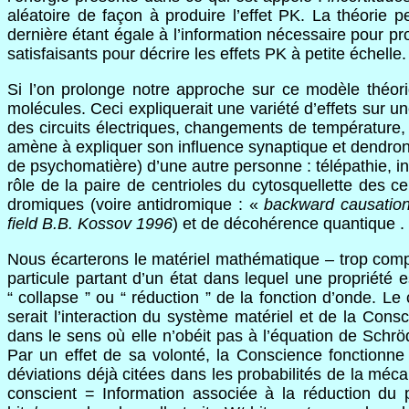
aléatoire de façon à produire l’effet PK. La théorie p
dernière étant égale à l’information nécessaire pour pro
satisfaisants pour décrire les effets PK à petite échelle.
Si l’on prolonge notre approche sur ce modèle théori
molécules. Ceci expliquerait une variété d’effets sur u
des circuits électriques, changements de température, 
amène à expliquer son influence synaptique et dendron
de psychomatière) d’une autre personne : télépathie, in
rôle de la paire de centrioles du cytosquellette des c
dromiques (voire antidromique : «
backward causatio
field B.B. Kossov 1996
) et de décohérence quantique
.
Nous écarterons le matériel mathématique – trop compl
particule partant d’un état dans lequel une propriété 
“ collapse ” ou “ réduction ” de la fonction d’onde. L
serait l’interaction du système matériel et de la Cons
dans le sens où elle n’obéit pas à l’équation de Schröd
Par un effet de sa volonté, la Conscience fonctionne
déviations déjà citées dans les probabilités de la méca
conscient = Information associée à la réduction du 