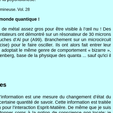
umineuse. Vol. 28
 monde quantique !
de métal assez gros pour être visible à l’œil nu ! Des
mentateurs ont démontré sur un résonateur de 30 microns
uches d’Al pur (A99). Branchement sur un microcircuit
 pour le faire osciller. Ils ont alors fait entrer leur
el adoptait le même genre de comportement « bizarre »,
enberg, base de la physique des quanta ... sauf qu'ici il
les
n. L’information est une mesure du changement d’état du
rtaine quantité de savoir. Cette information est traitée
) pour l’interaction Esprit-Matière. De même que je suis
donner corps à la notion de conscience non-locale; je