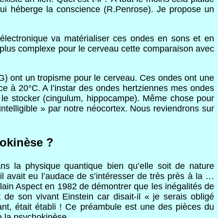
» qui héberge la conscience (R.Penrose). Je propose un
 électronique va matérialiser ces ondes en sons et en
t plus complexe pour le cerveau cette comparaison avec
) ont un tropisme pour le cerveau. Ces ondes ont une
e à 20°C. A l’instar des ondes hertziennes mes ondes
 va le stocker (cingulum, hippocampe). Même chose pour
ntelligible » par notre néocortex. Nous reviendrons sur
hokinèse ?
ans la physique quantique bien qu’elle soit de nature
l avait eu l’audace de s’intéresser de très près à la …
 Alain Aspect en 1982 de démontrer que les inégalités de
de son vivant Einstein car disait-il « je serais obligé
rant, était établi ! Ce préambule est une des pièces du
 la psychokinèse.