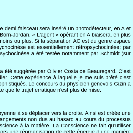
ue demi-faisceau sera inséré un photodétecteur, en A et
 Born-Jordan. « L'agent » opérant en A biaisera, en plus
n moins ou plus. Si la séparation AC est du genre espace
sychocinèse est essentiellement rétropsychocinèse; par
tropsychocinèse a été testée notamment par Schmidt (sur
a été suggérée par Olivier Costa de Beauregard. C’est
r. Cette expérience à laquelle je me suis prêté c’est
sophistiqués. Le concours du physicien genevois Gizin a
e que le trajet erratique n'est plus de mise.
oyenne à se déplacer vers la droite. Ainsi est créée une
s changements non dus au hasard au cours du processus
science à la matière. La Conscience ne fait qu’utiliser
t alors une réorganisation de cette énergie d’une manière