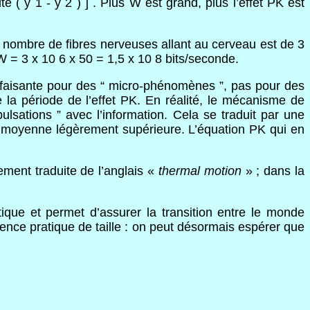
té ( y 1 - y 2 ) ] . Plus W est grand, plus l’effet PK est
e nombre de fibres nerveuses allant au cerveau est de 3
 = 3 x 10 6 x 50 = 1,5 x 10 8 bits/seconde.
isfaisante pour des “ micro-phénomènes ”, pas pour des
 la période de l’effet PK. En réalité, le mécanisme de
ulsations ” avec l’information. Cela se traduit par une
se moyenne légèrement supérieure. L’équation PK qui en
ment traduite de l’anglais «
thermal motion
» ; dans la
que et permet d’assurer la transition entre le monde
uence pratique de taille : on peut désormais espérer que