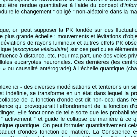
eut être rendue quantitative à l’aide du concept d’
infor
duire le changement “ obligé ” non-aléatoire dans la mati
que, on peut supposer la PK fondée sur des fluctuatio
ne plus grande échelle : mouvements et lévitations d’obje
déviations de rayons lumineux et autres effets PK obser
ique (
exocytose vésiculaire
) sur des particules élément
fluence à distance, etc. Pour ma part, une des voies priv
ellules eucaryotes neuronales. Ces dernières (les centri
n »
ou causalité antérograde) à l’échelle quantique (ch
exe ici - des diverses modélisations et tenterons un s
est indéfinie, se transforme en un état dans lequel la p
e collapse de la fonction d’onde est dit non-local dans
cience qui provoquerait l’effondrement de la fonction d’
inger. Elle fonctionne de telle sorte que les probabilité
 “ activement ” et guide le collapse de manière à ce q
nique quantique. On peut formuler quantitativement cela 
paquet d’ondes fonction de matière. La Conscience e