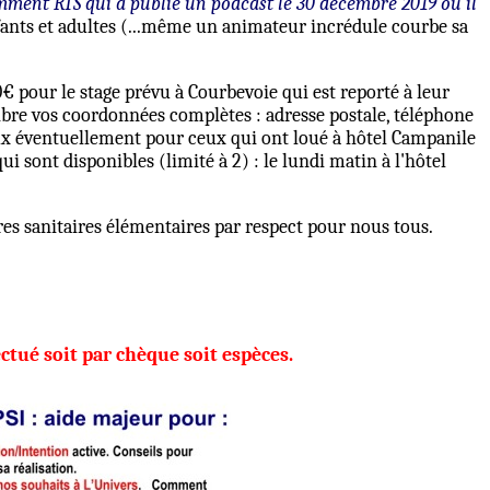
ment RTS qui a publié un podcast le 30 décembre 2019 où il
enfants et adultes (...même un animateur incrédule courbe sa
€ pour le stage prévu à Courbevoie qui est reporté à leur
ibre vos coordonnées complètes : adresse postale, téléphone
peux éventuellement pour ceux qui ont loué à hôtel Campanile
i sont disponibles (limité à 2) : le lundi matin à l'hôtel
res sanitaires élémentaires par respect pour nous tous.
ctué soit par chèque soit espèces.