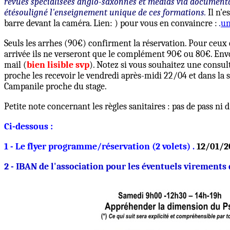
revues spécialisées anglo-saxonnes et médias via documenta
étésouligné l'enseignement unique de ces formations.
Il n'
barre devant la caméra. Lien: ) pour vous en convaincre :
.
un
Seuls les arrhes (90€) confirment la réservation. Pour ceux 
arrivée ils ne verseront que le complément 90€ ou 80€. Envo
mail (
bien lisible svp
). Notez si vous souhaitez une consul
proche les recevoir le vendredi après-midi 22/04 et dans la so
Campanile proche du stage.
Petite note concernant les règles sanitaires : pas de pass n
Ci-dessous :
1 - Le flyer programme/réservation (2 volets) .
12/01/2
2 - IBAN de l'association pour les éventuels virements