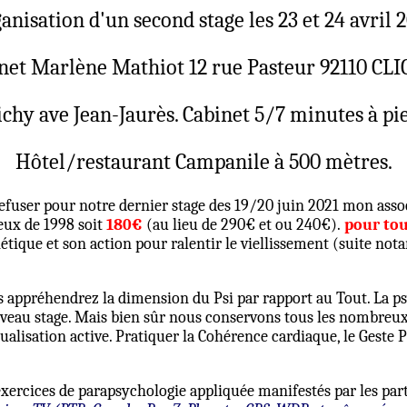
anisation d'un second stage les 23 et 24 avril 
net Marlène Mathiot 12 rue Pasteur 92110 CLI
chy ave Jean-Jaurès. Cabinet 5/7 minutes à pi
Hôtel/restaurant Campanile à 500 mètres.
fuser pour notre dernier stage des 19/20 juin 2021 mon assoc
eux de 1998 soit
180€
(au lieu de 290€ et ou 240€).
pour tou
nétique et son action pour ralentir le viellissement (suite n
appréhendrez la dimension du Psi par rapport au Tout. La psy
veau stage. Mais bien sûr nous conservons tous les nombreux 
sualisation active. Pratiquer la Cohérence cardiaque, le Geste 
ercices de parapsychologie appliquée manifestés par les part