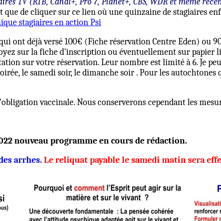
ires TV (RTB, Canal+, Pro 7, Planet+, CBS, WDR et même récem
est que de cliquer sur ce lien où une quinzaine de stagiaires 
ique stagiaires en action Psi
qui ont déjà versé 100€ (Fiche réservation Centre Eden) ou 90
yez sur la fiche d'inscription ou éventuellement sur papier l
tation sur votre réservation. Leur nombre est limité à 6. Je 
irée, le samedi soir, le dimanche soir . Pour les autochtones qu
i d'obligation vaccinale. Nous conserverons cependant les mesu
022 nouveau programme en cours de rédaction.
 des arrhes.
Le reliquat payable le samedi matin sera effe